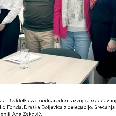
odja Oddelka za mednarodno razvojno sodelovanj
o Fonda, Draška Boljevića z delegacijo. Srečanja 
niji, Ana Zeković.