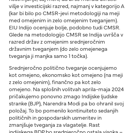
višje v investicijski razred, najmanj v kategorijo A
(kar bi bilo po CMSR-jevi metodologiji na meji
med omejenim in zelo omejenim tveganjem).
EIU Indijo ocenjuje bolje, podobno tudi CMSR.
Glede na metodologijo CMSR se Indija uvršča v
razred držav z omejenim srednjeročnim
državnim tveganjem (do zelo omejenega
tveganja ji manjka samo 1 točka).
Srednjeročno politično tveganje ocenjujemo
kot omejeno, ekonomsko kot omejeno (na meji
z zelo omejenim), finančno pa kot zelo
omejeno. Na splošnih volitvah aprila-maja 2024
pričakujemo ponovno zmago Indijske ljudske
stranke (BJP), Narendra Modi pa bo ohranil svoj
položaj. To bo pomenilo kontinuiteto sedanjih
političnih in gospodarskih usmeritev in
zmanjšuje tveganja za vlagatelje. Rast
indijskega BDP bo srednjeročno ostala visoka –