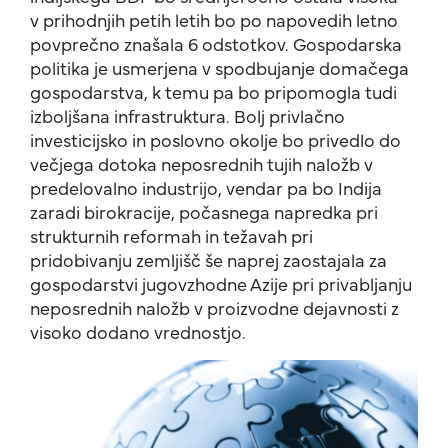
v prihodnjih petih letih bo po napovedih letno
povprečno znašala 6 odstotkov. Gospodarska
politika je usmerjena v spodbujanje domačega
gospodarstva, k temu pa bo pripomogla tudi
izboljšana infrastruktura. Bolj privlačno
investicijsko in poslovno okolje bo privedlo do
večjega dotoka neposrednih tujih naložb v
predelovalno industrijo, vendar pa bo Indija
zaradi birokracije, počasnega napredka pri
strukturnih reformah in težavah pri
pridobivanju zemljišč še naprej zaostajala za
gospodarstvi jugovzhodne Azije pri privabljanju
neposrednih naložb v proizvodne dejavnosti z
visoko dodano vrednostjo.