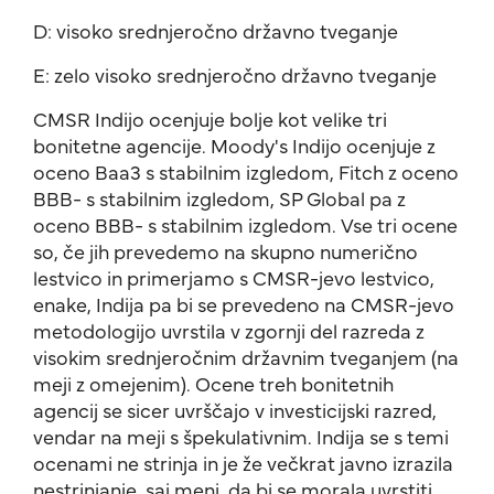
D: visoko srednjeročno državno tveganje
E: zelo visoko srednjeročno državno tveganje
CMSR Indijo ocenjuje bolje kot velike tri
bonitetne agencije. Moody's Indijo ocenjuje z
oceno Baa3 s stabilnim izgledom, Fitch z oceno
BBB- s stabilnim izgledom, SP Global pa z
oceno BBB- s stabilnim izgledom. Vse tri ocene
so, če jih prevedemo na skupno numerično
lestvico in primerjamo s CMSR-jevo lestvico,
enake, Indija pa bi se prevedeno na CMSR-jevo
metodologijo uvrstila v zgornji del razreda z
visokim srednjeročnim državnim tveganjem (na
meji z omejenim). Ocene treh bonitetnih
agencij se sicer uvrščajo v investicijski razred,
vendar na meji s špekulativnim. Indija se s temi
ocenami ne strinja in je že večkrat javno izrazila
nestrinjanje, saj meni, da bi se morala uvrstiti