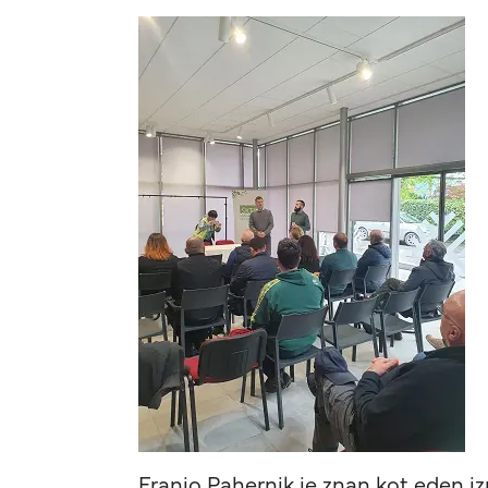
Franjo Pahernik je znan kot eden i