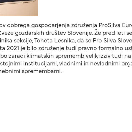
v dobrega gospodarjenja združenja ProSilva Europe
Zveze gozdarskih društev Slovenije. Že pred leti s
ka sekcije, Toneta Lesnika, da se Pro Silva Slov
ta 2021 je bilo združenje tudi pravno formalno us
 ki bo zaradi klimatskih sprememb velik izziv tudi 
stojnimi institucijami, vladnimi in nevladnimi o
odnebnimi spremembami.