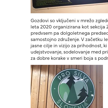
Gozdovi so vključeni v mrežo zgledo
leta 2020 organizirana kot sekcija 
predvsem pa dolgoletnega predsedni
samostojno združenje. V začetku le
jasne cilje in vizijo za prihodnost,
udejstvovanje, sodelovanje med pri
za dobre korake v smeri boja s p