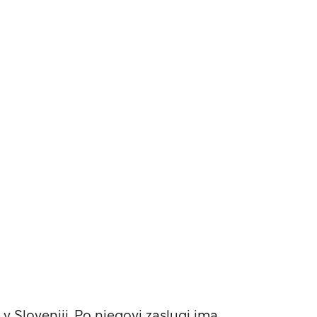
 Sloveniji. Po njegovi zaslugi ima