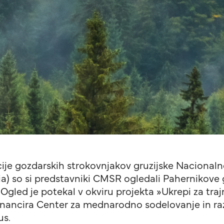
cije gozdarskih strokovnjakov gruzijske Nacional
a) so si predstavniki CMSR ogledali Pahernikove 
Ogled je potekal v okviru projekta »Ukrepi za tra
sofinancira Center za mednarodno sodelovanje in ra
us.