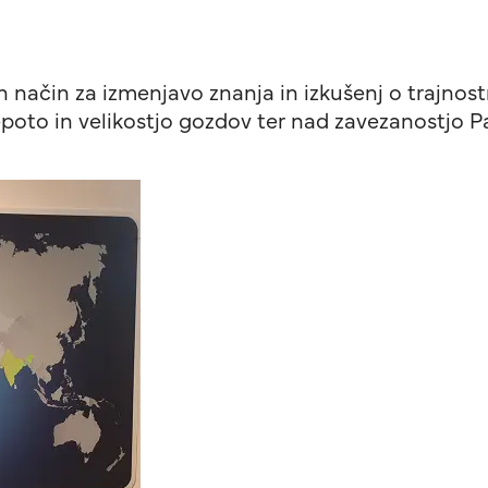
en način za izmenjavo znanja in izkušenj o trajno
epoto in velikostjo gozdov ter nad zavezanostjo