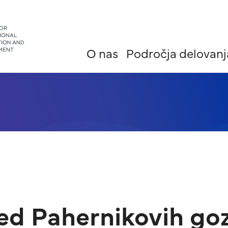
O nas
Področja delovanj
ed Pahernikovih go