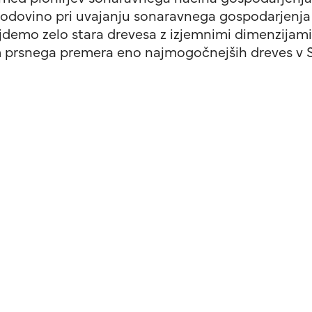
odovino pri uvajanju sonaravnega gospodarjenja z
jdemo zelo stara drevesa z izjemnimi dimenzijami
cm prsnega premera eno najmogočnejših dreves v Sl