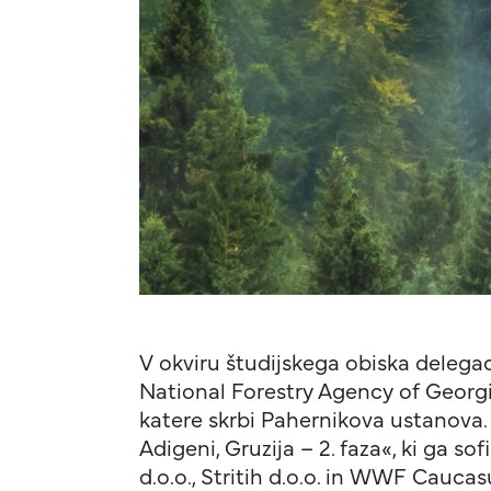
V okviru študijskega obiska delega
National Forestry Agency of Georgi
katere skrbi Pahernikova ustanova. 
Adigeni, Gruzija – 2. faza«, ki ga 
d.o.o., Stritih d.o.o. in WWF Caucas