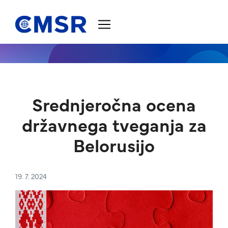
Skoči na vsebino
Srednjeročna ocena
državnega tveganja za
Belorusijo
19. 7. 2024