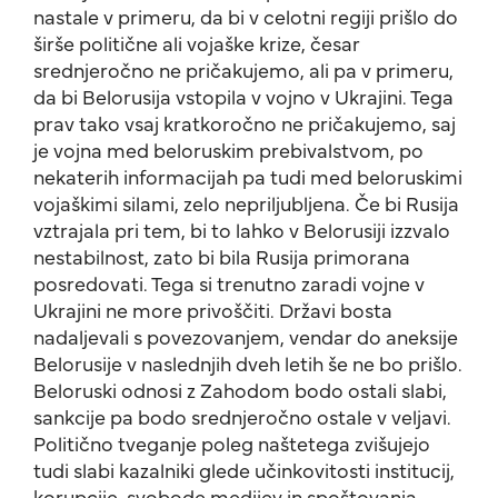
nastale v primeru, da bi v celotni regiji prišlo do
širše politične ali vojaške krize, česar
srednjeročno ne pričakujemo, ali pa v primeru,
da bi Belorusija vstopila v vojno v Ukrajini. Tega
prav tako vsaj kratkoročno ne pričakujemo, saj
je vojna med beloruskim prebivalstvom, po
nekaterih informacijah pa tudi med beloruskimi
vojaškimi silami, zelo nepriljubljena. Če bi Rusija
vztrajala pri tem, bi to lahko v Belorusiji izzvalo
nestabilnost, zato bi bila Rusija primorana
posredovati. Tega si trenutno zaradi vojne v
Ukrajini ne more privoščiti. Državi bosta
nadaljevali s povezovanjem, vendar do aneksije
Belorusije v naslednjih dveh letih še ne bo prišlo.
Beloruski odnosi z Zahodom bodo ostali slabi,
sankcije pa bodo srednjeročno ostale v veljavi.
Politično tveganje poleg naštetega zvišujejo
tudi slabi kazalniki glede učinkovitosti institucij,
korupcije, svobode medijev in spoštovanja