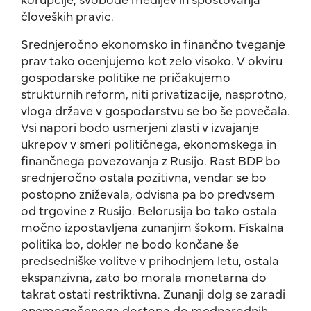
človeških pravic.
Srednjeročno ekonomsko in finančno tveganje
prav tako ocenjujemo kot zelo visoko. V okviru
gospodarske politike ne pričakujemo
strukturnih reform, niti privatizacije, nasprotno,
vloga države v gospodarstvu se bo še povečala.
Vsi napori bodo usmerjeni zlasti v izvajanje
ukrepov v smeri političnega, ekonomskega in
finančnega povezovanja z Rusijo. Rast BDP bo
srednjeročno ostala pozitivna, vendar se bo
postopno zniževala, odvisna pa bo predvsem
od trgovine z Rusijo. Belorusija bo tako ostala
močno izpostavljena zunanjim šokom. Fiskalna
politika bo, dokler ne bodo končane še
predsedniške volitve v prihodnjem letu, ostala
ekspanzivna, zato bo morala monetarna do
takrat ostati restriktivna. Zunanji dolg se zaradi
onemogočenega dostopa do mednarodnih