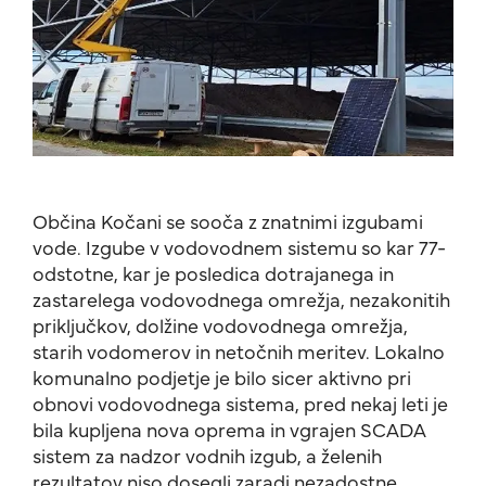
Občina Kočani se sooča z znatnimi izgubami
vode. Izgube v vodovodnem sistemu so kar 77-
odstotne, kar je posledica dotrajanega in
zastarelega vodovodnega omrežja, nezakonitih
priključkov, dolžine vodovodnega omrežja,
starih vodomerov in netočnih meritev. Lokalno
komunalno podjetje je bilo sicer aktivno pri
obnovi vodovodnega sistema, pred nekaj leti je
bila kupljena nova oprema in vgrajen SCADA
sistem za nadzor vodnih izgub, a želenih
rezultatov niso dosegli zaradi nezadostne