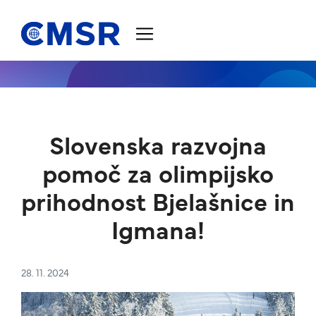
Skoči na vsebino
Slovenska razvojna
pomoč za olimpijsko
prihodnost Bjelašnice in
Igmana!
28. 11. 2024