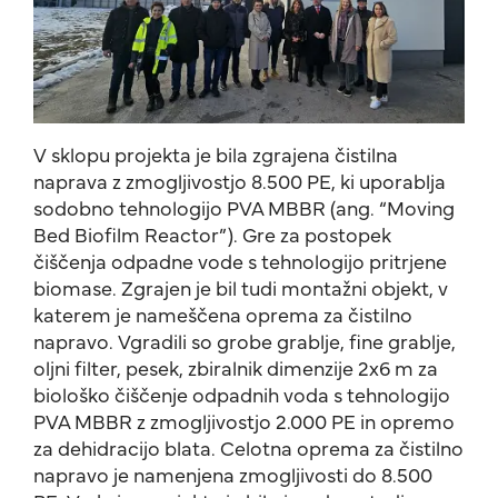
V sklopu projekta je bila zgrajena čistilna
naprava z zmogljivostjo 8.500 PE, ki uporablja
sodobno tehnologijo PVA MBBR (ang. “Moving
Bed Biofilm Reactor”). Gre za postopek
čiščenja odpadne vode s tehnologijo pritrjene
biomase. Zgrajen je bil tudi montažni objekt, v
katerem je nameščena oprema za čistilno
napravo. Vgradili so grobe grablje, fine grablje,
oljni filter, pesek, zbiralnik dimenzije 2x6 m za
biološko čiščenje odpadnih voda s tehnologijo
PVA MBBR z zmogljivostjo 2.000 PE in opremo
za dehidracijo blata. Celotna oprema za čistilno
napravo je namenjena zmogljivosti do 8.500