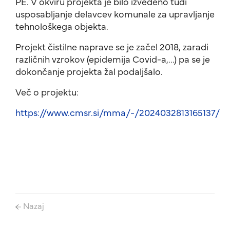
PE. V okviru projekta je bilo izvedeno tudi
usposabljanje delavcev komunale za upravljanje
tehnološkega objekta.
Projekt čistilne naprave se je začel 2018, zaradi
različnih vzrokov (epidemija Covid-a,...) pa se je
dokončanje projekta žal podaljšalo.
Več o projektu:
https://www.cmsr.si/mma/-/2024032813165137/
Nazaj