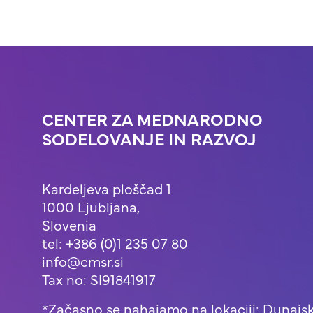
CENTER ZA MEDNARODNO
SODELOVANJE IN RAZVOJ
Kardeljeva ploščad 1
1000 Ljubljana,
Slovenia
tel: +386 (0)1 235 07 80
info@cmsr.si
Tax no: SI91841917
*Začasno se nahajamo na lokaciji: Dunajsk