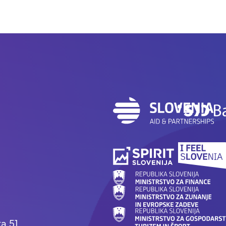
a 51,