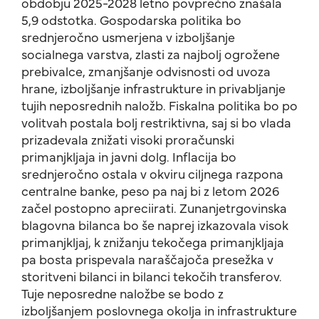
obdobju 2025-2028 letno povprečno znašala
5,9 odstotka. Gospodarska politika bo
srednjeročno usmerjena v izboljšanje
socialnega varstva, zlasti za najbolj ogrožene
prebivalce, zmanjšanje odvisnosti od uvoza
hrane, izboljšanje infrastrukture in privabljanje
tujih neposrednih naložb. Fiskalna politika bo po
volitvah postala bolj restriktivna, saj si bo vlada
prizadevala znižati visoki proračunski
primanjkljaja in javni dolg. Inflacija bo
srednjeročno ostala v okviru ciljnega razpona
centralne banke, peso pa naj bi z letom 2026
začel postopno apreciirati. Zunanjetrgovinska
blagovna bilanca bo še naprej izkazovala visok
primanjkljaj, k znižanju tekočega primanjkljaja
pa bosta prispevala naraščajoča presežka v
storitveni bilanci in bilanci tekočih transferov.
Tuje neposredne naložbe se bodo z
izboljšanjem poslovnega okolja in infrastrukture