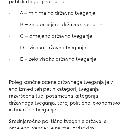
petih kategorij tveganja:
· A – minimalno državno tveganje
· B – zelo omejeno državno tveganje
· C – omejeno državno tveganje
· D – visoko državno tveganje
· E – zelo visoko državno tveganje
Poleg končne ocene državnega tveganja je v
eno izmed teh petih kategorij tveganja
razvrščena tudi posamezna kategorija
državnega tveganja, torej politično, ekonomsko
in finančno tveganje.
Srednjeročno politično tveganje države je
omejeno, vendar je na meji z visokim.