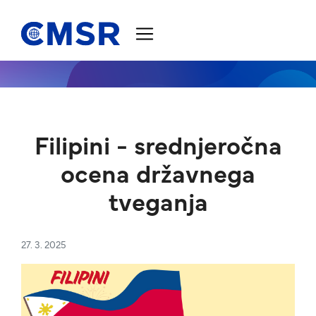
Skoči na vsebino
Filipini - srednjeročna
ocena državnega
tveganja
27. 3. 2025