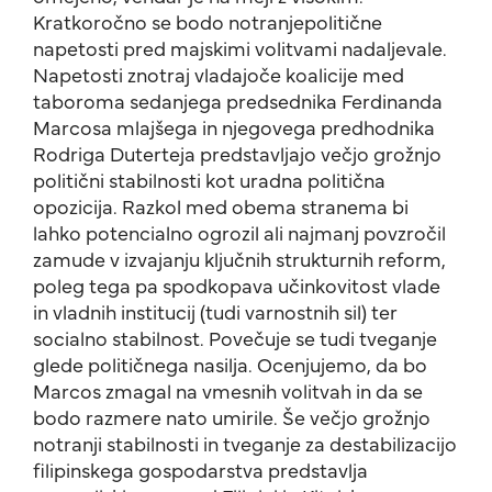
Kratkoročno se bodo notranjepolitične
napetosti pred majskimi volitvami nadaljevale.
Napetosti znotraj vladajoče koalicije med
taboroma sedanjega predsednika Ferdinanda
Marcosa mlajšega in njegovega predhodnika
Rodriga Duterteja predstavljajo večjo grožnjo
politični stabilnosti kot uradna politična
opozicija. Razkol med obema stranema bi
lahko potencialno ogrozil ali najmanj povzročil
zamude v izvajanju ključnih strukturnih reform,
poleg tega pa spodkopava učinkovitost vlade
in vladnih institucij (tudi varnostnih sil) ter
socialno stabilnost. Povečuje se tudi tveganje
glede političnega nasilja. Ocenjujemo, da bo
Marcos zmagal na vmesnih volitvah in da se
bodo razmere nato umirile. Še večjo grožnjo
notranji stabilnosti in tveganje za destabilizacijo
filipinskega gospodarstva predstavlja