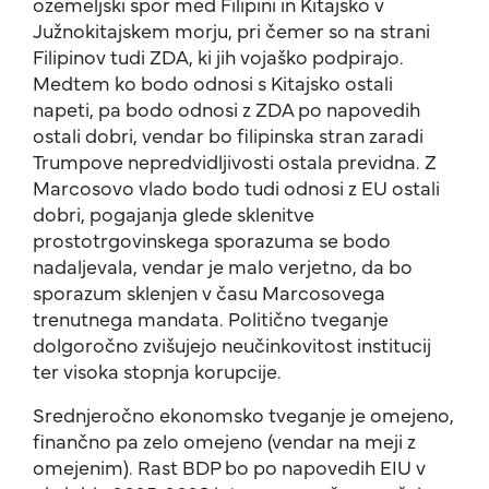
ozemeljski spor med Filipini in Kitajsko v
Južnokitajskem morju, pri čemer so na strani
Filipinov tudi ZDA, ki jih vojaško podpirajo.
Medtem ko bodo odnosi s Kitajsko ostali
napeti, pa bodo odnosi z ZDA po napovedih
ostali dobri, vendar bo filipinska stran zaradi
Trumpove nepredvidljivosti ostala previdna. Z
Marcosovo vlado bodo tudi odnosi z EU ostali
dobri, pogajanja glede sklenitve
prostotrgovinskega sporazuma se bodo
nadaljevala, vendar je malo verjetno, da bo
sporazum sklenjen v času Marcosovega
trenutnega mandata. Politično tveganje
dolgoročno zvišujejo neučinkovitost institucij
ter visoka stopnja korupcije.
Srednjeročno ekonomsko tveganje je omejeno,
finančno pa zelo omejeno (vendar na meji z
omejenim). Rast BDP bo po napovedih EIU v