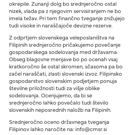
okrepile. Zunanji dolg bo srednjeročno ostal
nizek, vlada pa z njegovim servisiranjem ne bo
imela težav. Pri tem finančno tveganje znižujejo
tudi visoke in naraščajoče devizne rezerve.
Z odprtjem slovenskega veleposlaništva na
Filipinih srednjeročno pričakujemo povečanje
gospodarskega sodelovanja med državama.
Obseg blagovne menjave bo po ocenah vsaj
kratkoročno še ostal skromen, sčasoma pa bo
začel naraščati, zlasti slovenski izvoz. Filipinsko
gospodarstvo slovenskim podjetjem ponuja
številne priložnosti tudi za višje oblike
sodelovanja. Ocenjujemo, da bi se
srednjeročno lahko povečalo tudi število
slovenskih neposrednih naložb na Filipinih.
Srednjeročno oceno državnega tveganja
Filipinov lahko naročite na: info@cmsr.si