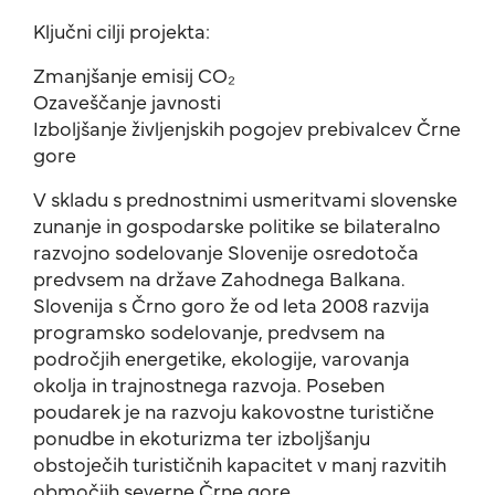
Ključni cilji projekta:
Zmanjšanje emisij CO₂
Ozaveščanje javnosti
Izboljšanje življenjskih pogojev prebivalcev Črne
gore
V skladu s prednostnimi usmeritvami slovenske
zunanje in gospodarske politike se bilateralno
razvojno sodelovanje Slovenije osredotoča
predvsem na države Zahodnega Balkana.
Slovenija s Črno goro že od leta 2008 razvija
programsko sodelovanje, predvsem na
področjih energetike, ekologije, varovanja
okolja in trajnostnega razvoja. Poseben
poudarek je na razvoju kakovostne turistične
ponudbe in ekoturizma ter izboljšanju
obstoječih turističnih kapacitet v manj razvitih
območjih severne Črne gore.