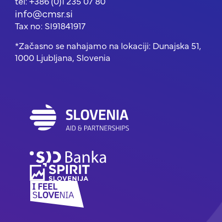
tel: +386 (0)1 235 07 80
info@cmsr.si
Tax no: SI91841917
*Začasno se nahajamo na lokaciji: Dunajska 51,
1000 Ljubljana, Slovenia