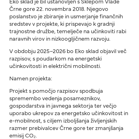
Eko sklad je bil ustanovljen s Sklepom Vlade
Črne gore 22. novembra 2018. Njegovo
poslanstvo je zbiranje in usmerjanje finančnih
sredstev v projekte, ki prispevajo k gradnji
trajnostne družbe, temelječe na učinkoviti rabi
naravnih virov in nizkoogljičnem razvoju.
V obdobju 2025–2026 bo Eko sklad objavil več
razpisov, s poudarkom na energetski
učinkovitosti in električni mobilnosti.
Namen projekta:
Projekt s pomočjo razpisov spodbuja
spremembo vedenja posameznikov,
gospodarstva in javnega sektorja ter večjo
uporabo ukrepov za energetsko učinkovitost in
e-mobilnost, s ciljem izboljšanja življenjskih
razmer prebivalcev Črne gore ter zmanjšanja
emisij CO₂.