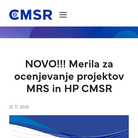
Skoči na vsebino
NOVO!!! Merila za
ocenjevanje projektov
MRS in HP CMSR
21. 11. 2025